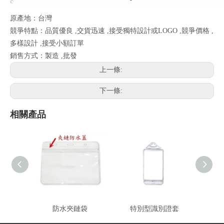
原產地：台灣
競爭特點：品質優良 ,交貨迅速 ,接受獨特設計或LOGO ,競爭價格 ,
多樣設計 ,接受小額訂單
銷售方式：製造 ,批發
上一條:
下一條:
相關產品
防水夾鏈袋
特別型識別證套
特