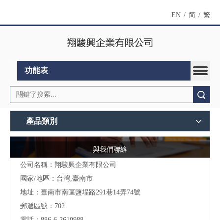
EN
/
简
/
繁
功能表
搜索
產品類別
與我們聯絡
公司名稱：翔駿興企業有限公司
國家/地區：台灣,臺南市
地址：
臺南市南區鹽埕路291巷14弄74號
郵遞區號：702
電話：886-6-2610988