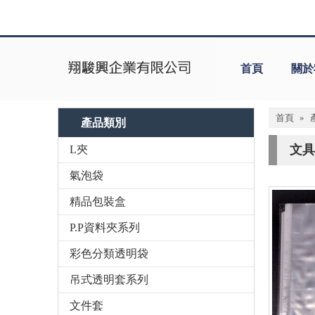
首頁
關於
首頁
»
產品類別
文具
L夾
氣泡袋
精品包裝盒
P.P資料夾系列
彩色分類透明袋
吊式透明套系列
文件套