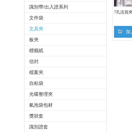
識別帶/出入證系列
7孔活頁
文件袋
文具夾
加
板夾
標籤紙
信封
檔案夾
自粘袋
光碟整理夾
氣泡袋包材
獎狀套
識別證套