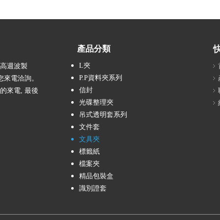
產品分類
L夾
、高週波製
P.P資料夾系列
您來電洽詢。
信封
的來電, 最後
光碟整理夾
吊式透明套系列
文件套
文具夾
標籤紙
檔案夾
精品包裝盒
識別證套