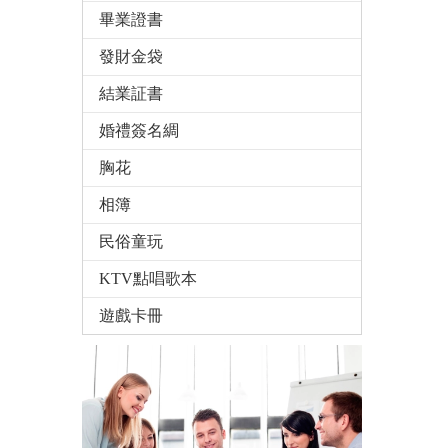
畢業證書
發財金袋
結業証書
婚禮簽名綢
胸花
相簿
民俗童玩
KTV點唱歌本
遊戲卡冊