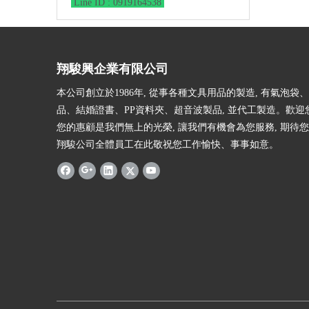
Line ID : 0919164538
翔駿興企業有限公司
本公司創立於1986年, 從事各種文具用品的製造, 有氣泡袋
品、結婚證書、PP資料夾、超音波製品, 並代工製造。歡迎
您的惠顧是我們無上的光榮, 讓我們有機會為您服務, 期待您
翔駿公司全體員工在此敬祝您工作愉快、事事如意。