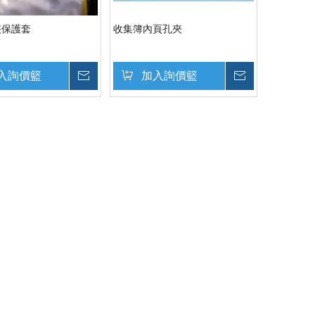
夾保護套
收集簿內頁孔夾
入詢價籃
詢價
加入詢價籃
詢價