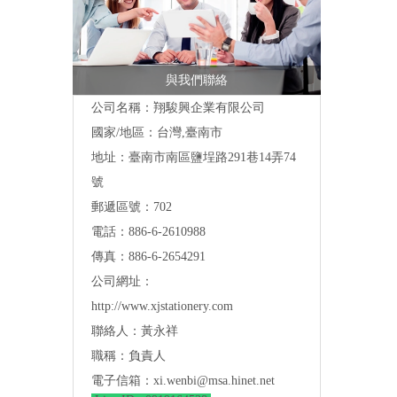
與我們聯絡
公司名稱：翔駿興企業有限公司
國家/地區：台灣,臺南市
地址：
臺南市南區鹽埕路291巷14弄74
號
郵遞區號：702
電話：886-6-2610988
傳真：886-6-2654291
公司網址：
http://www.xjstationery.com
聯絡人：黃永祥
職稱：負責人
電子信箱：
xi.wenbi@msa.hinet.net