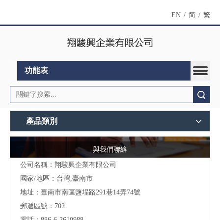
EN
/
简
/
繁
功能表
搜索
產品類別
與我們聯絡
公司名稱：翔駿興企業有限公司
國家/地區：台灣,臺南市
地址：
臺南市南區鹽埕路291巷14弄74號
郵遞區號：702
電話：886-6-2610988