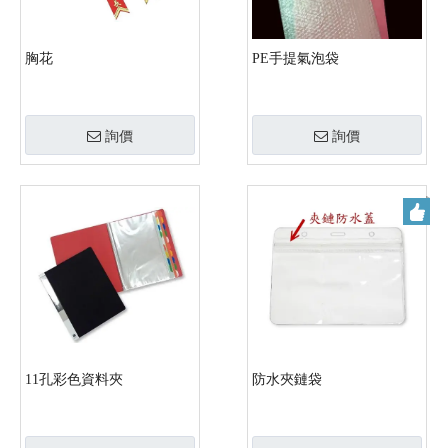
胸花
PE手提氣泡袋
詢價
詢價
11孔彩色資料夾
防水夾鏈袋