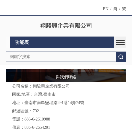
EN
/
简
/
繁
功能表
搜索
與我們聯絡
公司名稱：翔駿興企業有限公司
國家/地區：台灣,臺南市
地址：
臺南市南區鹽埕路291巷14弄74號
郵遞區號：702
電話：886-6-2610988
傳真：886-6-2654291