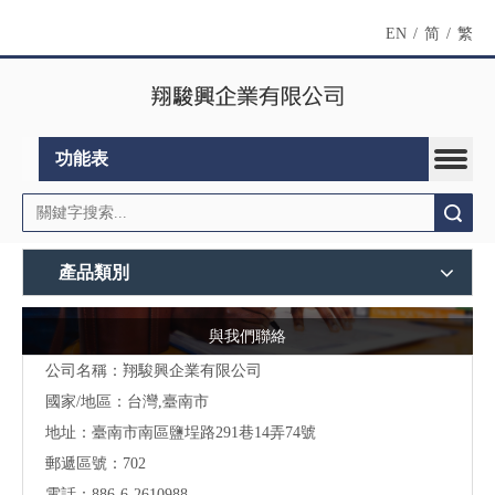
EN
/
简
/
繁
功能表
搜索
產品類別
與我們聯絡
公司名稱：翔駿興企業有限公司
國家/地區：台灣,臺南市
地址：
臺南市南區鹽埕路291巷14弄74號
郵遞區號：702
電話：886-6-2610988