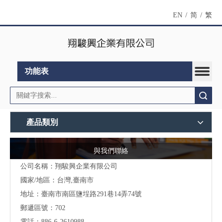
EN
/
简
/
繁
功能表
搜索
產品類別
與我們聯絡
公司名稱：翔駿興企業有限公司
國家/地區：台灣,臺南市
地址：
臺南市南區鹽埕路291巷14弄74號
郵遞區號：702
電話：886-6-2610988