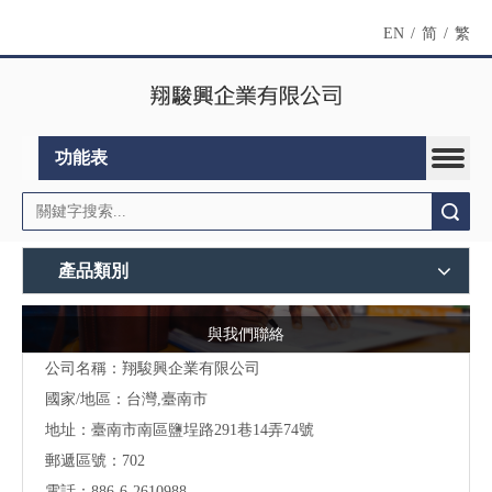
EN
/
简
/
繁
功能表
搜索
產品類別
與我們聯絡
公司名稱：翔駿興企業有限公司
國家/地區：台灣,臺南市
地址：
臺南市南區鹽埕路291巷14弄74號
郵遞區號：702
電話：886-6-2610988