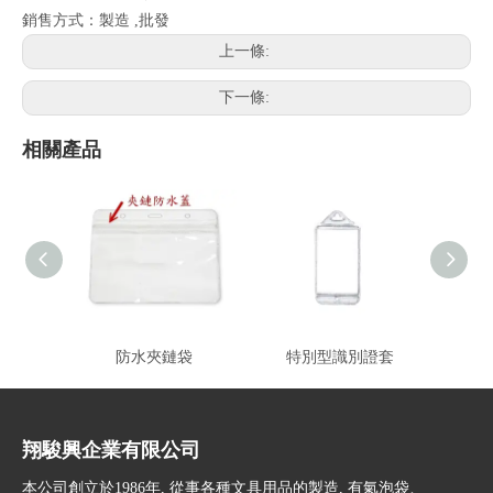
銷售方式：製造 ,批發
上一條:
下一條:
相關產品
防水夾鏈袋
特別型識別證套
特
翔駿興企業有限公司
本公司創立於1986年, 從事各種文具用品的製造, 有氣泡袋、