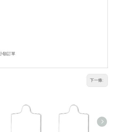
受小額訂單
下一條: