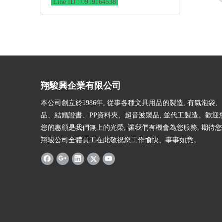
Line ID : 0919164538
翔駿興企業有限公司
本公司創立於1986年, 從事各種文具用品的製造, 有氣泡袋
品、結婚證書、PP資料夾、超音波製品, 並代工製造。歡迎
您的惠顧是我們無上的光榮, 讓我們有機會為您服務, 期待您
翔駿公司全體員工在此敬祝您工作愉快、事事如意。