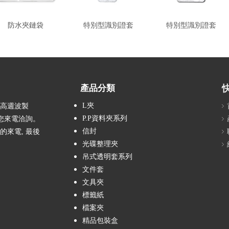
防水夾鏈袋
特別型識別證套
特別型識別證套
產品分類
L夾
、高週波製
P.P資料夾系列
您來電洽詢。
信封
的來電, 最後
光碟整理夾
吊式透明套系列
文件套
文具夾
標籤紙
檔案夾
精品包裝盒