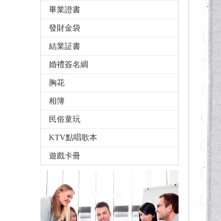
畢業證書
發財金袋
結業証書
婚禮簽名綢
胸花
相簿
民俗童玩
KTV點唱歌本
遊戲卡冊