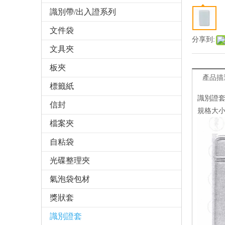
識別帶/出入證系列
文件袋
分享到:
文具夾
板夾
產品描
標籤紙
識別證套 
信封
規格大
檔案夾
自粘袋
光碟整理夾
氣泡袋包材
獎狀套
識別證套