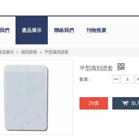
我們
產品展示
聯絡我們
刊物推廣
產品展示
»
識別證套
»
平型識別證套
平型識別證套
數量：
詢價
加