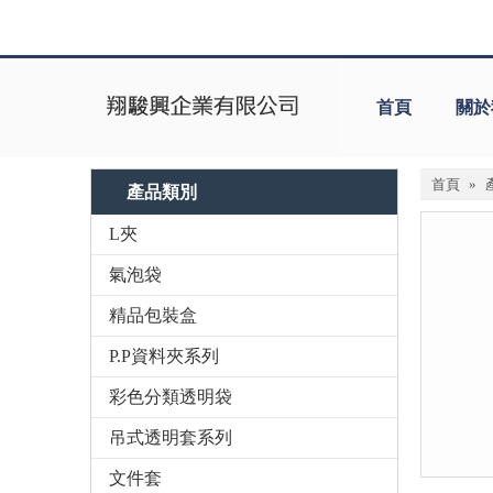
首頁
關於
首頁
»
產品類別
L夾
氣泡袋
精品包裝盒
P.P資料夾系列
彩色分類透明袋
吊式透明套系列
文件套