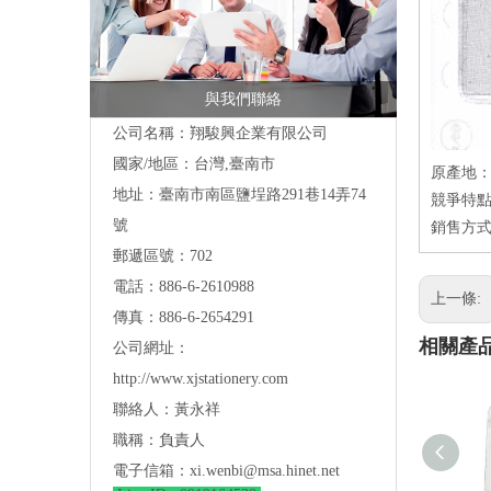
與我們聯絡
公司名稱：翔駿興企業有限公司
國家/地區：台灣,臺南市
原產地
地址：
臺南市南區鹽埕路291巷14弄74
競爭特點
號
銷售方式
郵遞區號：702
電話：886-6-2610988
上一條:
傳真：886-6-2654291
相關產
公司網址：
http://www.xjstationery.com
聯絡人：黃永祥
職稱：負責人
電子信箱：
xi.wenbi@msa.hinet.net