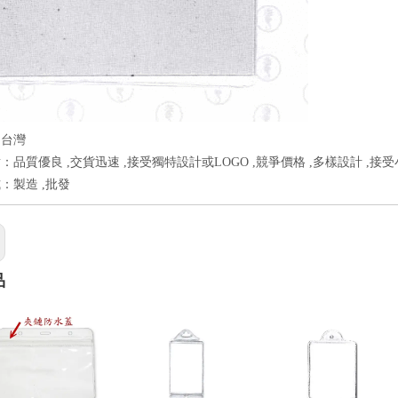
：台灣
：品質優良 ,交貨迅速 ,接受獨特設計或LOGO ,競爭價格 ,多樣設計 ,接
：製造 ,批發
品