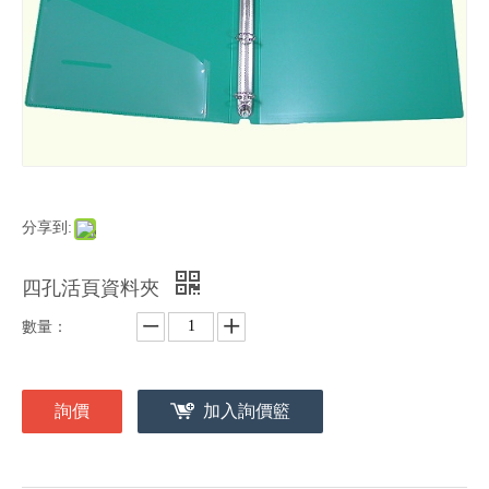
分享到:
四孔活頁資料夾
數量：
詢價
加入詢價籃