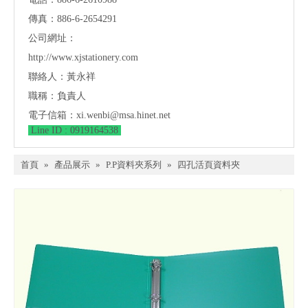
傳真：886-6-2654291
公司網址：
http://www.xjstationery.com
聯絡人：黃永祥
職稱：負責人
電子信箱：
xi.wenbi@msa.hinet.net
Line ID : 0919164538
首頁
»
產品展示
»
P.P資料夾系列
»
四孔活頁資料夾