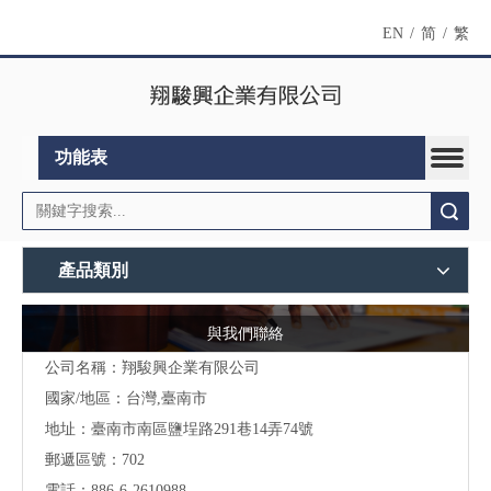
EN
/
简
/
繁
功能表
搜索
產品類別
與我們聯絡
公司名稱：翔駿興企業有限公司
國家/地區：台灣,臺南市
地址：
臺南市南區鹽埕路291巷14弄74號
郵遞區號：702
電話：886-6-2610988