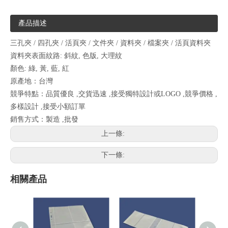
產品描述
三孔夾 / 四孔夾 / 活頁夾 / 文件夾 / 資料夾 / 檔案夾 / 活頁資料夾
資料夾表面紋路: 斜紋, 色版, 大理紋
顏色: 綠, 黃, 藍, 紅
原產地：台灣
競爭特點：品質優良 ,交貨迅速 ,接受獨特設計或LOGO ,競爭價格 ,
多樣設計 ,接受小額訂單
銷售方式：製造 ,批發
上一條:
下一條:
相關產品